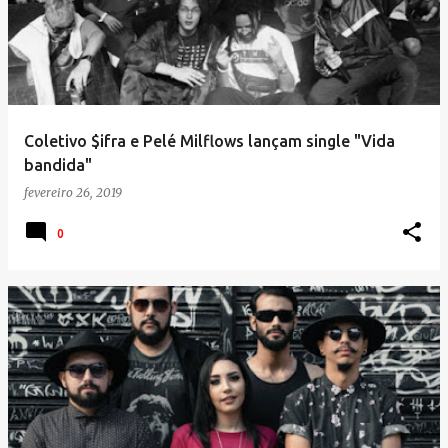
s
t
a
g
e
Coletivo $ifra e Pelé Milflows lançam single "Vida
n
bandida"
s
fevereiro 26, 2019
0