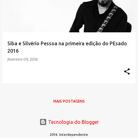
s
t
a
g
e
Siba e Silvério Pessoa na primeira edição do PEsado
n
2016
s
fevereiro 09, 2016
MAIS POSTAGENS
Tecnologia do Blogger
2016. Interdependente