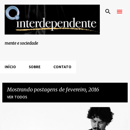
Pular para o conteúdo principal
mente e sociedade
INÍCIO
SOBRE
CONTATO
Mostrando postagens de fevereiro, 2016
VER TODOS
P
o