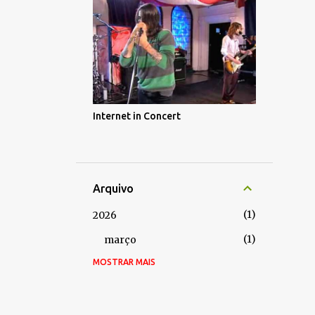
Internet in Concert
Arquivo
1
2026
1
março
MOSTRAR MAIS
2
2024
2
julho
5
2022