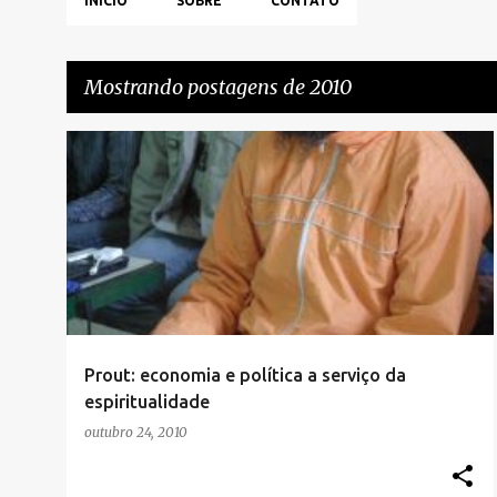
INÍCIO
SOBRE
CONTATO
Mostrando postagens de 2010
P
o
s
t
a
g
e
Prout: economia e política a serviço da
n
espiritualidade
s
outubro 24, 2010