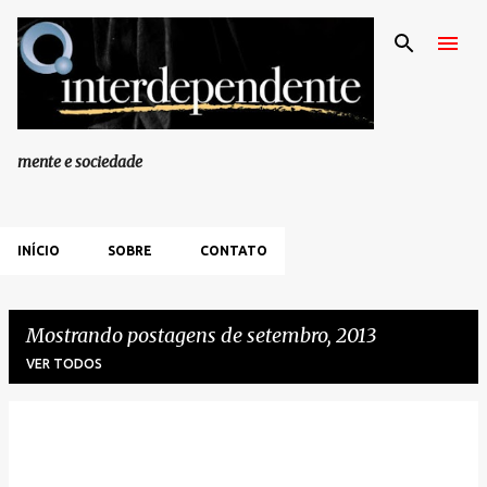
Pular para o conteúdo principal
mente e sociedade
INÍCIO
SOBRE
CONTATO
Mostrando postagens de setembro, 2013
VER TODOS
P
o