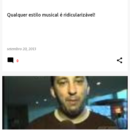
s
t
Qualquer estilo musical é ridicularizável!
a
g
e
n
setembro 20, 2013
s
0