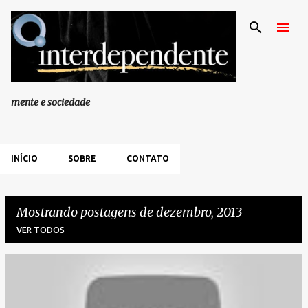
Pular para o conteúdo principal
mente e sociedade
INÍCIO
SOBRE
CONTATO
Mostrando postagens de dezembro, 2013
VER TODOS
P
o