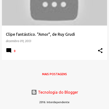
s
t
a
g
e
Clipe fantástico. "Amor", de Ruy Grudi
n
dezembro 09, 2013
s
0
MAIS POSTAGENS
Tecnologia do Blogger
2016. Interdependente