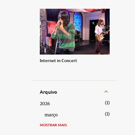
Internet in Concert
Arquivo
1
2026
1
março
MOSTRAR MAIS
2
2024