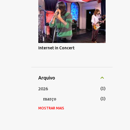
Internet in Concert
Arquivo
1
2026
1
março
MOSTRAR MAIS
2
2024
2
julho
5
2022