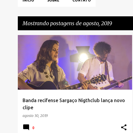
INÍCIO
SOBRE
CONTATO
Mostrando postagens de agosto, 2019
P
o
s
t
a
g
e
Banda recifense Sargaço Nigthclub lança novo
n
clipe
s
agosto 30, 2019
0