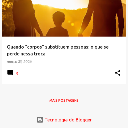
o
s
t
a
g
e
Quando "corpos" substituem pessoas: o que se
n
perde nessa troca
s
março 23, 2026
0
MAIS POSTAGENS
Tecnologia do Blogger