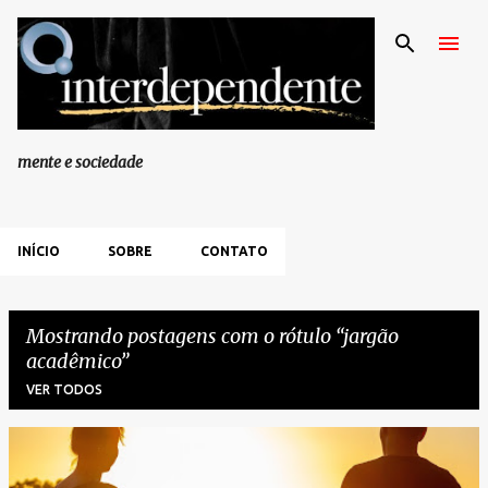
Pular para o conteúdo principal
mente e sociedade
INÍCIO
SOBRE
CONTATO
Mostrando postagens com o rótulo
jargão
acadêmico
VER TODOS
P